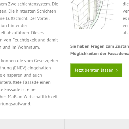
inem Zweischichtensystem. Die
die
sen. Die hintersten Schichten
ver
e Luftschicht. Der Vorteil
es 
tion hinter der
ver
it abzuführen. Dieses
als
en von Feuchtigkeit und damit
Sie haben Fragen zum Zustan
on und im Wohnraum.
Möglichkeiten der Fassadens
können die vom Gesetzgeber
rdnung (ENEV) eingehalten
Jetzt beraten lassen
e einsparen und auch
interlüftete Fassade einen
e Fassade ist eine
hes Maß an Wirtschaftlichkeit
Wartungsaufwand.