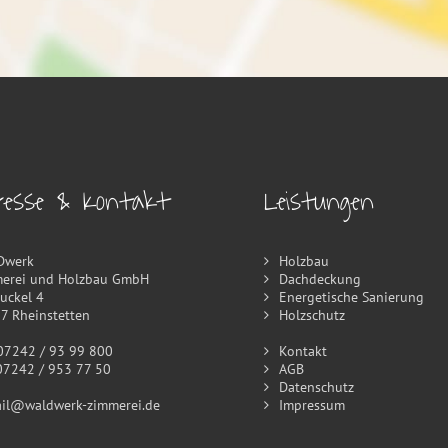
resse & Kontakt
Leistungen
Dwerk
Holzbau
erei und Holzbau GmbH
Dachdeckung
buckel 4
Energetische Sanierung
7 Rheinstetten
Holzschutz
242 / 93 99 800
Kontakt
242 / 953 77 50
AGB
Datenschutz
il@waldwerk-zimmerei.de
Impressum