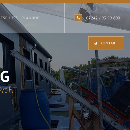
LZSCHUTZ
PLANUNG
07242 / 93 99 800
KONTAKT
NG
rofi