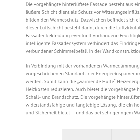
Die vorgehängte hinterlüftete Fassade besteht aus e
äußere Schicht dient als Schutz vor Witterungseinflüs
bilden den Wärmeschutz. Dazwischen befindet sich ein
dieser Luftschicht besteht darin, durch die Luftzirkula
Fassadenbekleidung eventuell vorhandene Feuchtigke
intelligente Fassadensystem verhindert das Eindring
verbundener Schimmelbefall in der Wandkonstrukti
In Verbindung mit der vorhandenen Wärmedämmung 
vorgeschriebenen Standards der Energieeinsparvero
werden. Somit kann die „wärmende Hülle“ Heizenergi
Heizkosten reduzieren. Auch bietet die vorgehängte h
Schall- und Brandschutz. Die vorgehängte hinterlüftet
widerstandsfähige und langlebige Lösung, die ein ho
und Sicherheit bietet – und das bei sehr geringem 