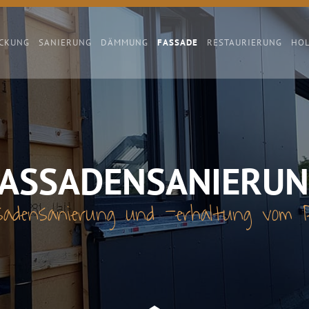
CKUNG
SANIERUNG
DÄMMUNG
FASSADE
RESTAURIERUNG
HO
ASSADENSANIERU
sadensanierung und -erhaltung vom P