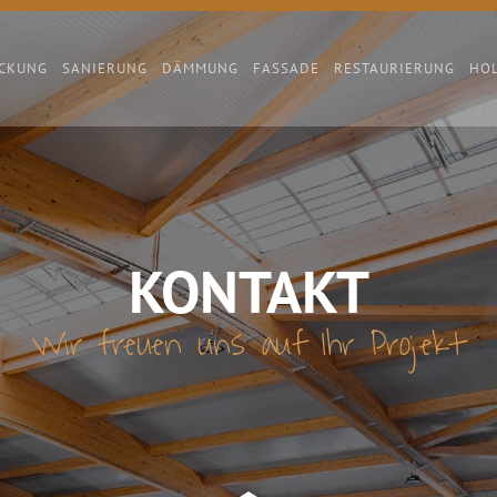
CKUNG
SANIERUNG
DÄMMUNG
FASSADE
RESTAURIERUNG
HO
KONTAKT
Wir freuen uns auf Ihr Projekt