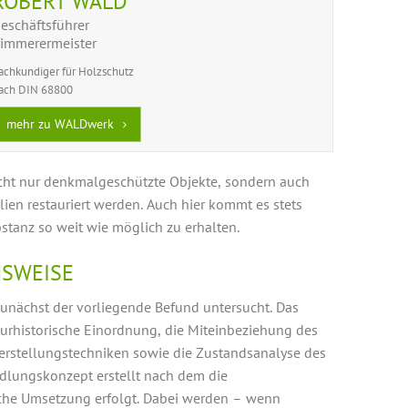
ROBERT WALD
eschäftsführer
immerermeister
achkundiger für Holzschutz
ach DIN 68800
mehr zu WALDwerk
cht nur denkmalgeschützte Objekte, sondern auch
ien restauriert werden. Auch hier kommt es stets
bstanz so weit wie möglich zu erhalten.
SWEISE
zunächst der vorliegende Befund untersucht. Das
turhistorische Einordnung, die Miteinbeziehung des
erstellungstechniken sowie die Zustandsanalyse des
ndlungskonzept erstellt nach dem die
sche Umsetzung erfolgt. Dabei werden – wenn