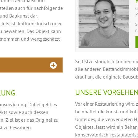
nd unter Denkmalschutz
stellen auch für nachfolgende
G
Z
und Baukunst dar.
tets ist, kulturhistorisch oder
S
n
zu bewahren. Das Objekt kann
rgenommen und wertgeschätzt
Selbstverständlich können ni
alle anderen Bestandsimmobil
drauf an, die originale Bausu
UNSERE VORGEHEN
RUNG
Vor einer Restaurierung wird 
onservierung. Dabei geht es
beinhaltet die kunst- und kul
ekts sowie auch dessen
Umfeldes, die verwendeten H
 Ziel ist es das Original zu
Objektes. Jetzt wird ein Beha
st zu bewahren.
konservatorisch-restauratori